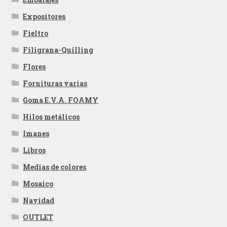
Expositores
Fieltro
Filigrana-Quilling
Flores
Fornituras varias
Goma E.V.A. FOAMY
Hilos metálicos
Imanes
Libros
Medias de colores
Mosaico
Navidad
OUTLET