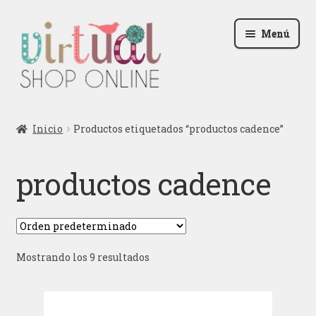
Ir
Ir
Menú
a
al
la
contenido
navegación
Radio
Inicio
Productos etiquetados “productos cadence”
Podcast
productos cadence
Contactar
Blog
Mostrando los 9 resultados
Iniciar sesión