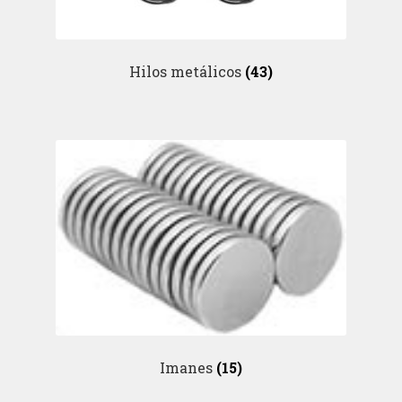
Hilos metálicos
(43)
Imanes
(15)