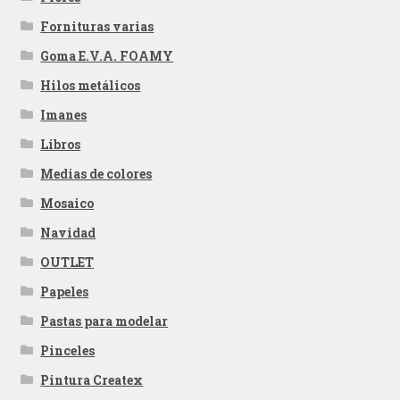
Fornituras varias
Goma E.V.A. FOAMY
Hilos metálicos
Imanes
Libros
Medias de colores
Mosaico
Navidad
OUTLET
Papeles
Pastas para modelar
Pinceles
Pintura Createx