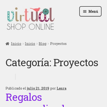
Ir
Ir
Menú
a
al
la
contenido
navegación
Radio
Inicio
Inicio
Blog
Proyectos
Podcast
Categoría:
Proyectos
Contactar
Blog
Iniciar sesión
Publicado el
julio 21, 2019
por
Laura
Regalos