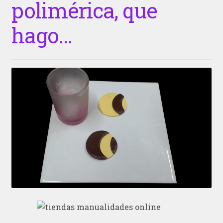
polimérica, que
hago…