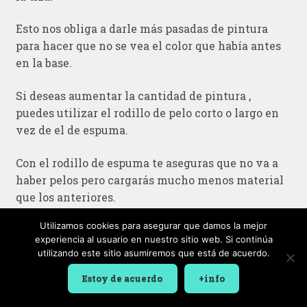
Esto nos obliga a darle más pasadas de pintura
para hacer que no se vea el color que había antes
en la base.
Si deseas aumentar la cantidad de pintura ,
puedes utilizar el rodillo de pelo corto o largo en
vez de el de espuma.
Con el rodillo de espuma te aseguras que no va a
haber pelos pero cargarás mucho menos material
que los anteriores.
Utilizamos cookies para asegurar que damos la mejor
experiencia al usuario en nuestro sitio web. Si continúa
utilizando este sitio asumiremos que está de acuerdo.
Efectos que podemos
Estoy de acuerdo
+info
conseguir con pintura a la