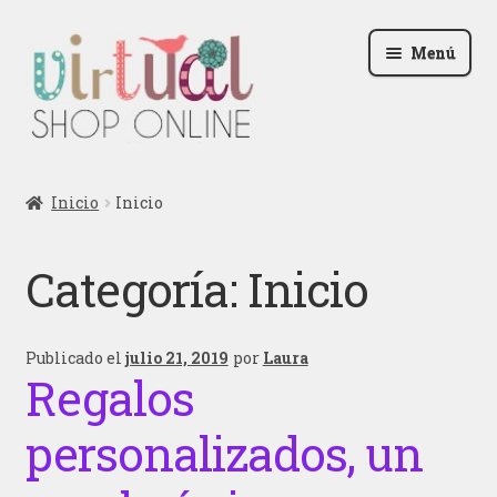
Ir
Ir
Menú
a
al
la
contenido
navegación
Radio
Inicio
Inicio
Podcast
Categoría:
Inicio
Contactar
Blog
Publicado el
julio 21, 2019
por
Laura
Regalos
Iniciar sesión
personalizados, un