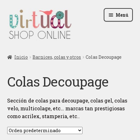
Ir
Ir
Menú
a
al
la
contenido
navegación
Radio
Inicio
Barnices, colas y otros
Colas Decoupage
Podcast
Colas Decoupage
Contactar
Blog
Sección de colas para decoupage, colas gel, colas
velo, multicolage, etc… marcas tan prestigiosas
Iniciar sesión
como acrilex, stamperia, etc..