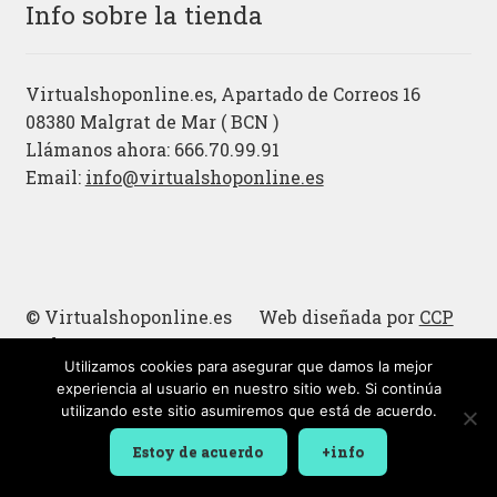
Info sobre la tienda
Virtualshoponline.es, Apartado de Correos 16
08380 Malgrat de Mar ( BCN )
Llámanos ahora: 666.70.99.91
Email:
info@virtualshoponline.es
© Virtualshoponline.es Web diseñada por
CCP
Cadena
Utilizamos cookies para asegurar que damos la mejor
Cucharas de madera
experiencia al usuario en nuestro sitio web. Si continúa
utilizando este sitio asumiremos que está de acuerdo.
Estoy de acuerdo
+info