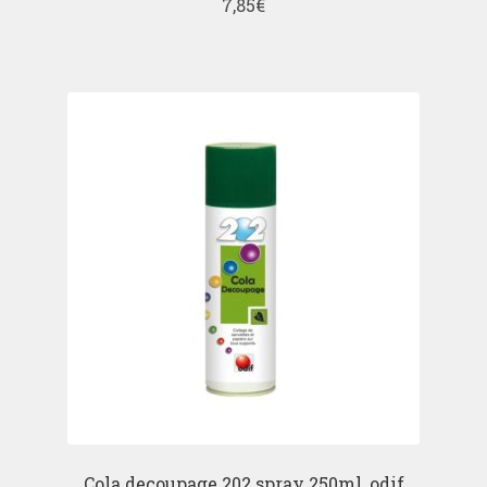
7,85
€
Cola decoupage 202 spray 250ml, odif