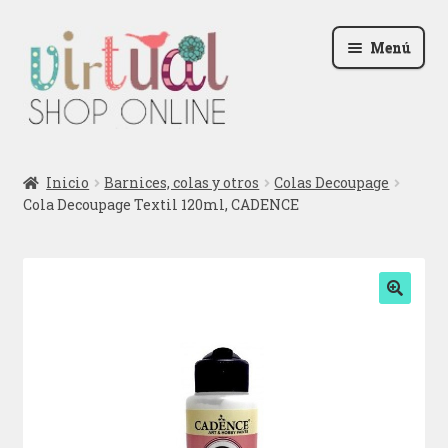
Ir
Ir
Menú
a
al
la
contenido
navegación
Radio
Inicio
Barnices, colas y otros
Colas Decoupage
Cola Decoupage Textil 120ml, CADENCE
Podcast
Contactar
Blog
🔍
Iniciar sesión