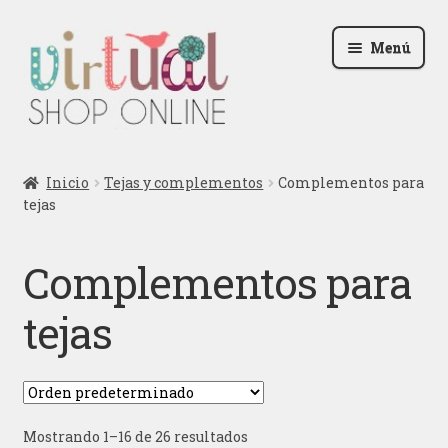
Ir
Ir
Menú
a
al
la
contenido
navegación
Radio
Inicio
Tejas y complementos
Complementos para
tejas
Podcast
Contactar
Complementos para
Blog
tejas
Iniciar sesión
Mostrando 1–16 de 26 resultados