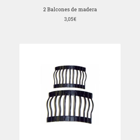
2 Balcones de madera
3,05
€