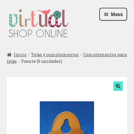
Ir
Ir
Menú
a
al
la
contenido
navegación
Radio
Inicio
Tejas y complementos
Complementos para
tejas
Fuente (6 unidades)
Podcast
Contactar
Blog
🔍
Iniciar sesión