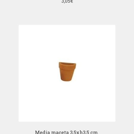
3,05
€
Media maceta 3,5xh3,5 cm.