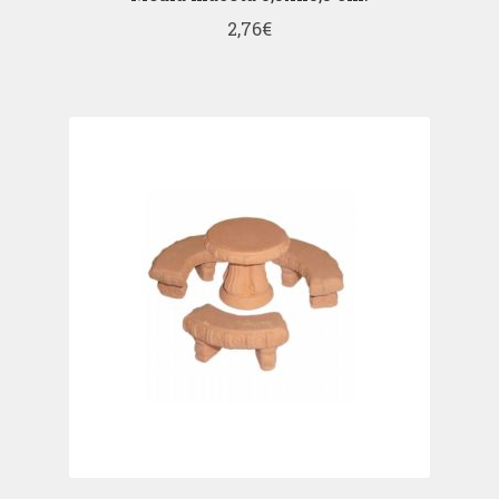
2,76
€