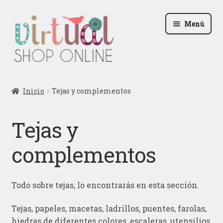
Ir
Ir
Menú
a
al
la
contenido
navegación
Radio
Inicio
Tejas y complementos
Podcast
Tejas y
Contactar
complementos
Blog
Iniciar sesión
Todo sobre tejas, lo encontrarás en esta sección.
Tejas, papeles, macetas, ladrillos, puentes, farolas,
hiedras de diferentes colores, escaleras, utensilios