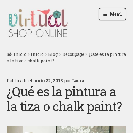
Ir
Ir
Menú
a
al
la
contenido
navegación
Radio
Inicio
Inicio
Blog
Decoupage
¿Qué es la pintura
a la tiza o chalk paint?
Podcast
Contactar
Publicado el
junio 22, 2018
por
Laura
¿Qué es la pintura a
Blog
la tiza o chalk paint?
Iniciar sesión