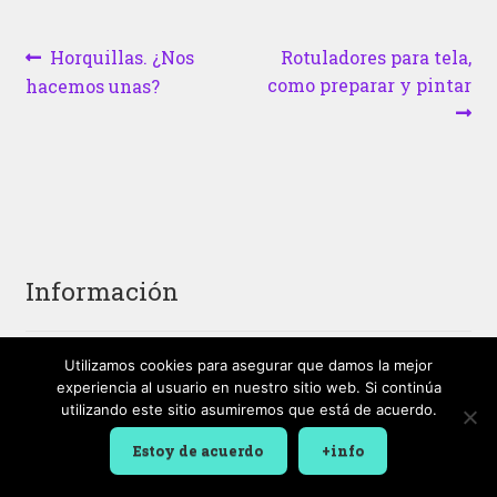
Navegación
Anterior:
Siguiente:
Horquillas. ¿Nos
Rotuladores para tela,
como preparar y pintar
hacemos unas?
de
entradas
Información
Utilizamos cookies para asegurar que damos la mejor
Promociones especiales
experiencia al usuario en nuestro sitio web. Si continúa
Novedades
utilizando este sitio asumiremos que está de acuerdo.
¡Lo más vendido!
Estoy de acuerdo
+info
Contacte con nosotros
Términos y condiciones