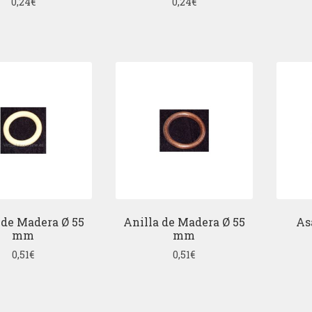
0,24
€
0,24
€
 de Madera Ø 55
Anilla de Madera Ø 55
As
mm
mm
0,51
€
0,51
€