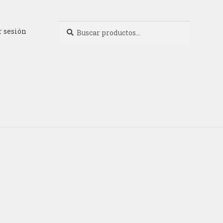
Buscar
Buscar
r sesión
por: