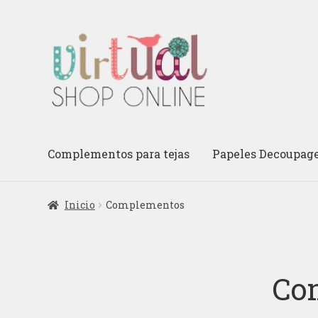
Ir
Ir
a
al
la
contenido
navegación
Complementos para tejas
Papeles Decoupag
Inicio
Complementos
Co