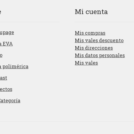
e
Mi cuenta
upage
Mis compras
Mis vales descuento
a EVA
Mis direcciones
o
Mis datos personales
Mis vales
a polimérica
ast
ectos
Categoría