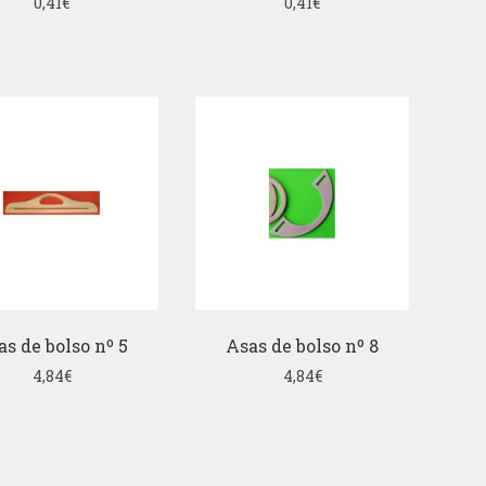
0,41
€
0,41
€
as de bolso nº 5
Asas de bolso nº 8
4,84
€
4,84
€