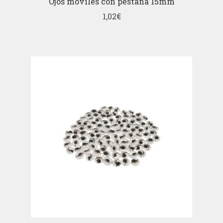
Ojos móviles con pestaña 15mm
1,02
€