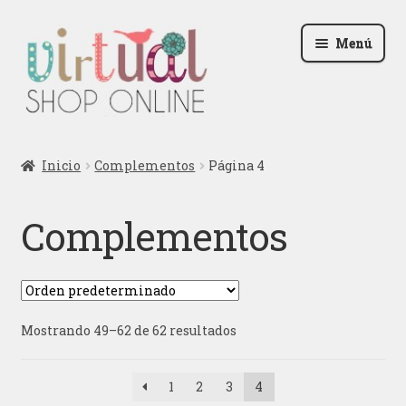
Ir
Ir
Menú
a
al
la
contenido
navegación
Radio
Inicio
Complementos
Página 4
Podcast
Complementos
Contactar
Blog
Mostrando 49–62 de 62 resultados
Iniciar sesión
1
2
3
4