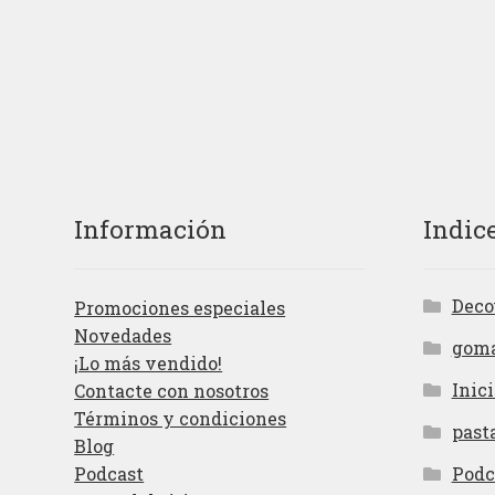
Información
Indic
Deco
Promociones especiales
Novedades
gom
¡Lo más vendido!
Inici
Contacte con nosotros
Términos y condiciones
past
Blog
Podcast
Podc