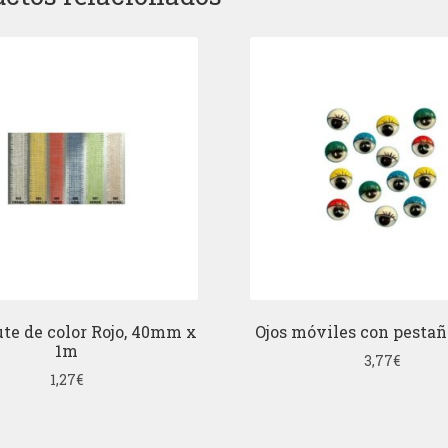
ute de color Rojo, 40mm x
Ojos móviles con pesta
1m
3,77
€
1,27
€