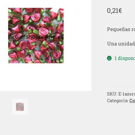
0,21
€
Pequeñas ro
Una unidad
1 dispon
SKU:
E-lazor
Categoría:
Co