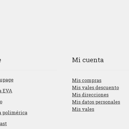
e
Mi cuenta
upage
Mis compras
Mis vales descuento
a EVA
Mis direcciones
o
Mis datos personales
Mis vales
a polimérica
ast