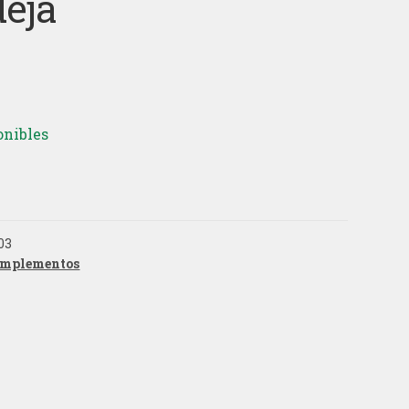
eja
onibles
03
mplementos