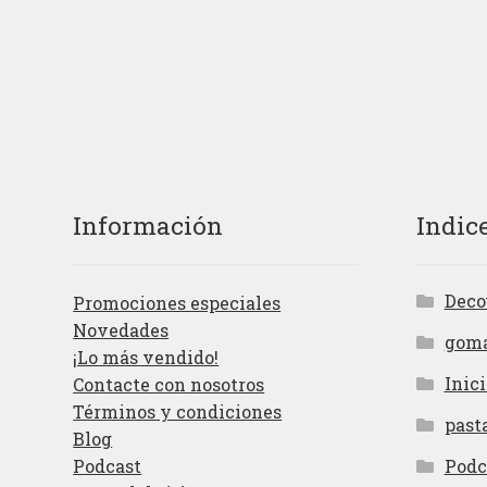
Información
Indic
Deco
Promociones especiales
Novedades
gom
¡Lo más vendido!
Inici
Contacte con nosotros
Términos y condiciones
past
Blog
Podcast
Podc