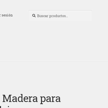
Buscar
Buscar
r sesión
por:
 Madera para