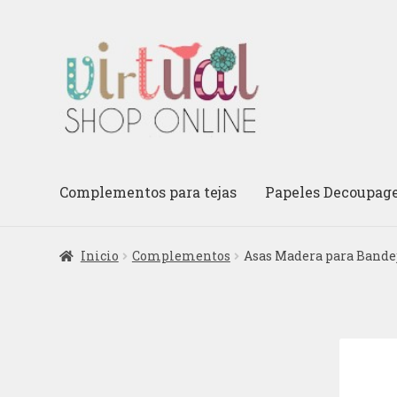
Ir
Ir
a
al
la
contenido
navegación
Complementos para tejas
Papeles Decoupag
Inicio
Complementos
Asas Madera para Bande