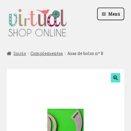
Ir
Ir
Menú
a
al
la
contenido
navegación
Radio
Inicio
Complementos
Asas de bolso nº 8
Podcast
Contactar
🔍
Blog
Iniciar sesión