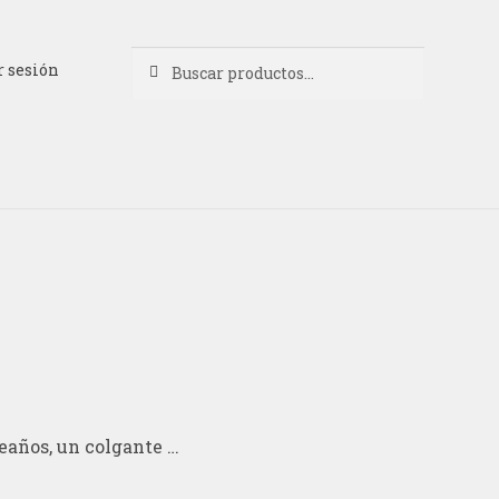
Buscar
Buscar
r sesión
por:
eaños, un colgante …