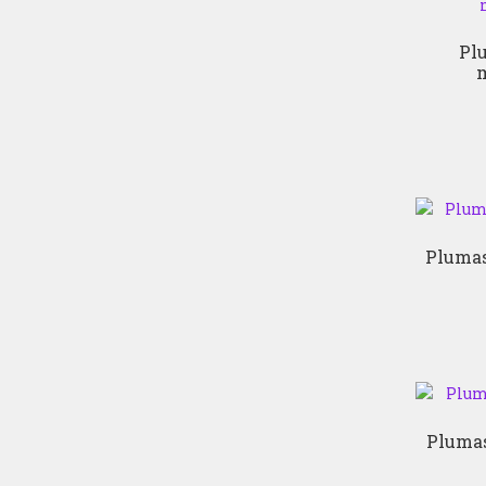
Plu
m
Plumas
Plumas