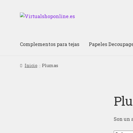
Ir
Ir
a
al
la
contenido
navegación
Complementos para tejas
Papeles Decoupag
Inicio
Plumas
Pl
Son un a