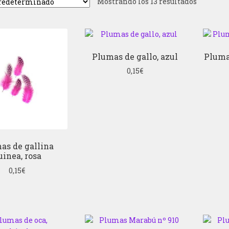
Mostrando los 13 resultados
Plumas de gallo, azul
Pluma
0,15
€
as de gallina
uinea, rosa
0,15
€