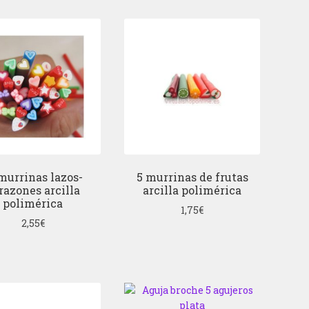
murrinas lazos-
5 murrinas de frutas
razones arcilla
arcilla polimérica
polimérica
1,75
€
2,55
€