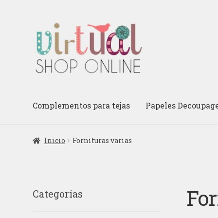
Ir
Ir
a
al
la
contenido
navegación
Complementos para tejas
Papeles Decoupag
Inicio
Fornituras varias
For
Categorías