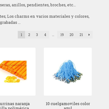
seras, anillos, pendientes, broches, etc…
ntes; Los charms en varios materiales y colores,
s grabadas …
1
2
3
4
…
19
20
21
urrinas naranja
10 cuelgamoviles color
illa polimérica
azul