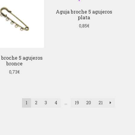
Aguja broche 5 agujeros
plata
0,85
€
 broche 5 agujeros
bronce
0,73
€
1
2
3
4
…
19
20
21