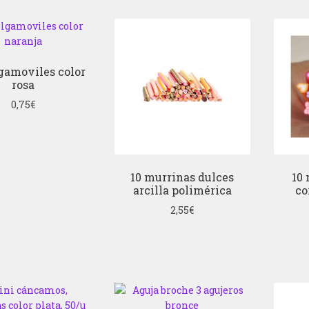
lgamoviles color
rosa
0,75
€
10 murrinas dulces
10 
arcilla polimérica
co
2,55
€