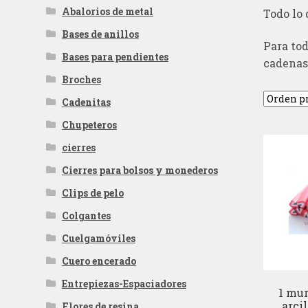
Abalorios de metal
Todo lo 
Bases de anillos
Para tod
Bases para pendientes
cadenas,
Broches
Cadenitas
Chupeteros
cierres
Cierres para bolsos y monederos
Clips de pelo
Colgantes
Cuelgamóviles
Cuero encerado
Entrepiezas-Espaciadores
1 mur
arci
Flores de resina