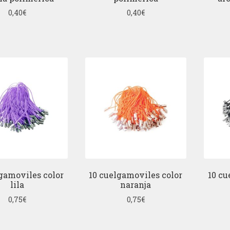
0,40
€
0,40
€
lgamoviles color
10 cuelgamoviles color
10 cu
lila
naranja
0,75
€
0,75
€