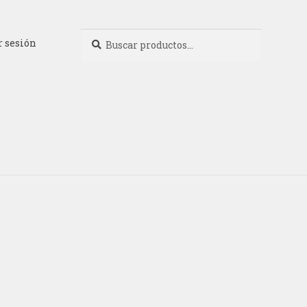
Buscar
Buscar
r sesión
por: