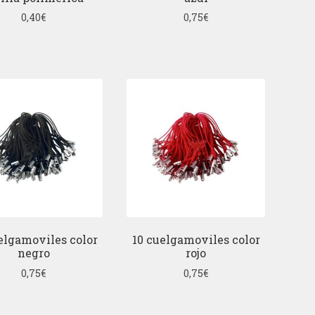
0,40
€
0,75
€
elgamoviles color
10 cuelgamoviles color
negro
rojo
0,75
€
0,75
€