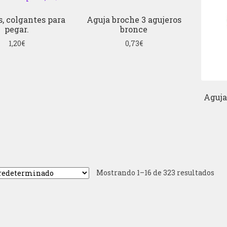
s, colgantes para
Aguja broche 3 agujeros
pegar.
bronce
1,20
€
0,73
€
Aguja
Mostrando 1–16 de 323 resultados