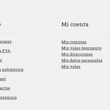
e
Mi cuenta
upage
Mis compras
Mis vales descuento
a EVA
Mis direcciones
o
Mis datos personales
Mis vales
a polimérica
ast
ectos
Categoría