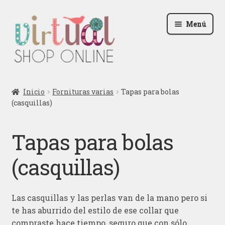
Ir
Ir
Menú
a
al
la
contenido
navegación
Radio
Inicio
Fornituras varias
Tapas para bolas
(casquillas)
Podcast
Contactar
Tapas para bolas
Blog
(casquillas)
Iniciar sesión
Las casquillas y las perlas van de la mano pero si
te has aburrido del estilo de ese collar que
compraste hace tiempo, seguro que con sólo