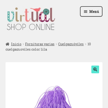
Ir
Ir
Menú
a
al
la
contenido
navegación
Radio
Inicio
Fornituras varias
Cuelgamóviles
10
cuelgamoviles color lila
Podcast
Contactar
Blog
🔍
Iniciar sesión