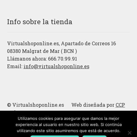
Info sobre la tienda
Virtualshoponline.es, Apartado de Correos 16
08380 Malgrat de Mar ( BCN )
Llámanos ahora: 666.70.99.91
Email:
info@virtualshoponline.es
© Virtualshoponline.es Web diseñada por
CCP
Cadena
Utilizamos cookies para asegurar que damos la mejor
Cucharas de madera
experiencia al usuario en nuestro sitio web. Si continúa
utilizando este sitio asumiremos que está de acuerdo.