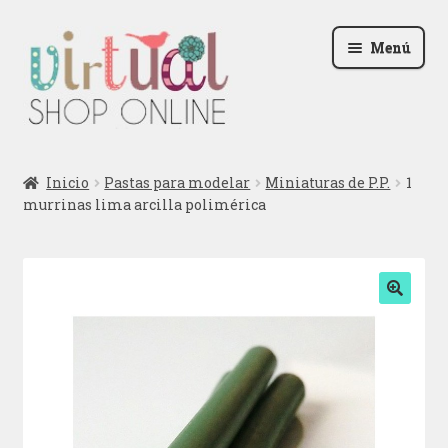
Ir
Ir
Menú
a
al
la
contenido
navegación
Radio
Inicio
Pastas para modelar
Miniaturas de P.P.
1
murrinas lima arcilla polimérica
Podcast
Contactar
Blog
🔍
Iniciar sesión