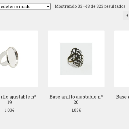
Mostrando 33–48 de 323 resultados
illo ajustable nº
Base anillo ajustable nº
Base 
19
20
1,03
€
1,03
€