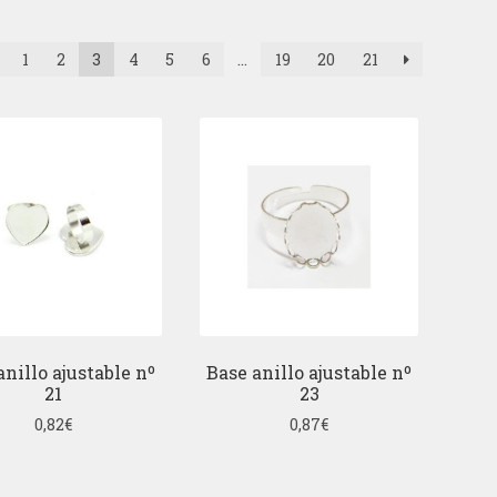
1
2
3
4
5
6
…
19
20
21
anillo ajustable nº
Base anillo ajustable nº
21
23
0,82
€
0,87
€