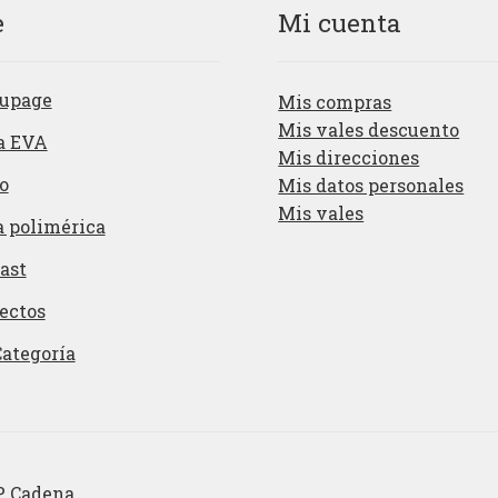
e
Mi cuenta
upage
Mis compras
Mis vales descuento
a EVA
Mis direcciones
o
Mis datos personales
Mis vales
a polimérica
ast
ectos
Categoría
P Cadena