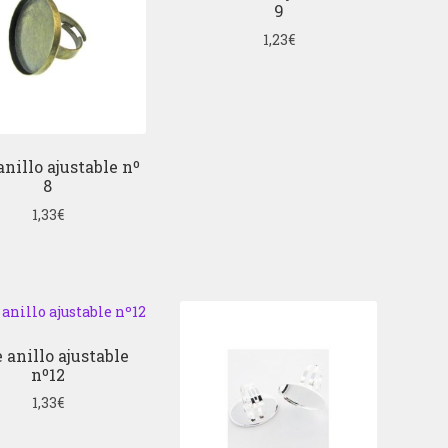
9
1,23
€
anillo ajustable nº
8
1,33
€
 anillo ajustable
nº12
1,33
€