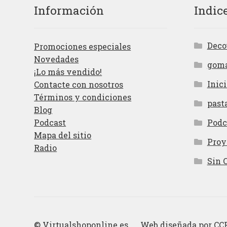
Información
Indic
Deco
Promociones especiales
Novedades
gom
¡Lo más vendido!
Inici
Contacte con nosotros
Términos y condiciones
past
Blog
Podcast
Podc
Mapa del sitio
Proy
Radio
Sin 
© Virtualshoponline.es Web diseñada por
CC