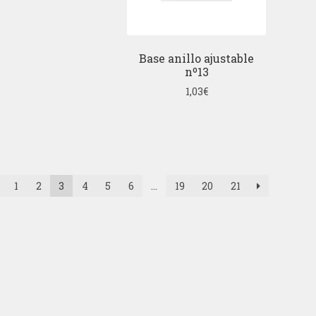
Base anillo ajustable
nº13
1,03
€
1
2
3
4
5
6
…
19
20
21