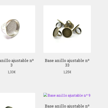
anillo ajustable nº
Base anillo ajustable nº
3
33
1,33
€
1,25
€
Base anillo ajustable nº