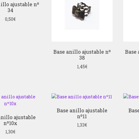
illo ajustable nº
34
0,50
€
Base anillo ajustable nº
Base 
38
1,45
€
Base anillo ajustable
Base
nº11
nillo ajustable
nº10x
1,33
€
1,30
€