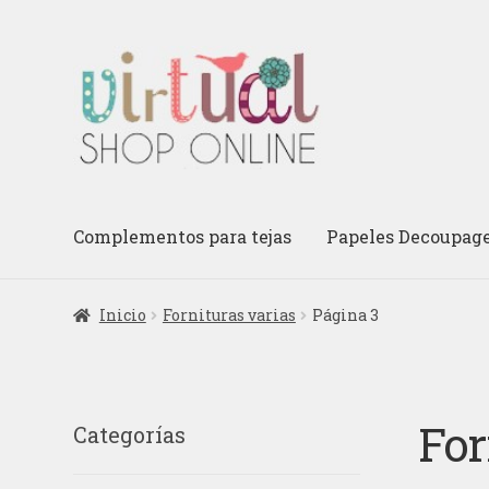
Ir
Ir
a
al
la
contenido
navegación
Complementos para tejas
Papeles Decoupag
Inicio
Fornituras varias
Página 3
For
Categorías