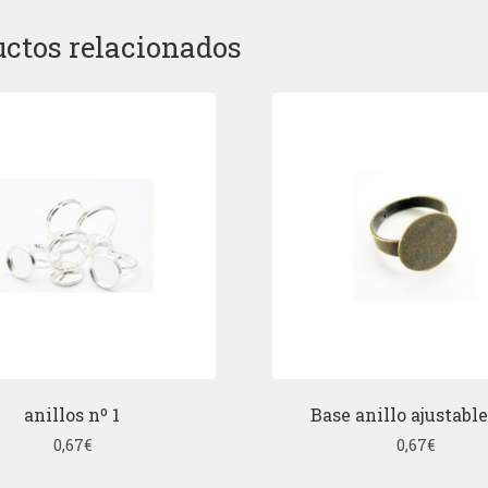
ctos relacionados
anillos nº 1
Base anillo ajustable
0,67
€
0,67
€