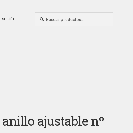
Buscar
Buscar
r sesión
por:
anillo ajustable nº