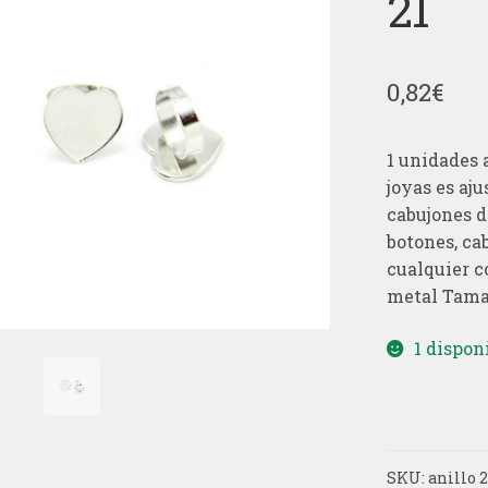
21
0,82
€
1 unidades 
joyas es aj
cabujones de
botones, ca
cualquier c
metal Tama
1 dispon
SKU:
anillo 2