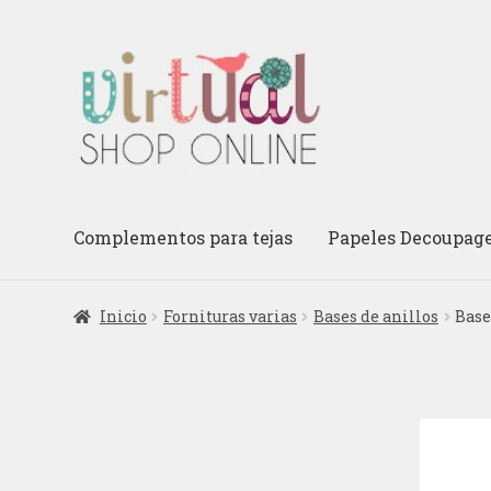
Ir
Ir
a
al
la
contenido
navegación
Complementos para tejas
Papeles Decoupag
Inicio
Fornituras varias
Bases de anillos
Base