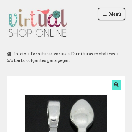
Ir
Ir
Menú
a
al
la
contenido
navegación
Radio
Inicio
Fornituras varias
Fornituras metálicas
5/u bails, colgantes para pegar.
Podcast
Contactar
Blog
🔍
Iniciar sesión