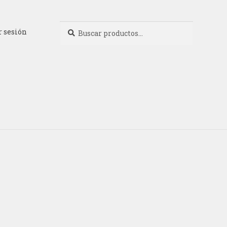
Buscar
Buscar
r sesión
por: