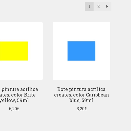
1
2
 pintura acrílica
Bote pintura acrílica
atex color Brite
createx color Caribbean
yellow, 59ml
blue, 59ml
5,20
€
5,20
€