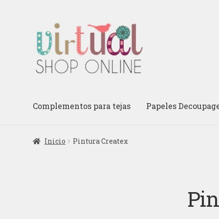
Ir
Ir
a
al
la
contenido
navegación
Complementos para tejas
Papeles Decoupag
Inicio
Pintura Createx
Pin