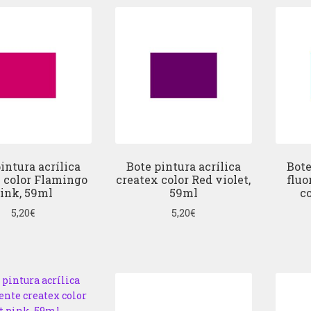
intura acrílica
Bote pintura acrílica
Bote
 color Flamingo
createx color Red violet,
fluo
ink, 59ml
59ml
co
5,20
€
5,20
€