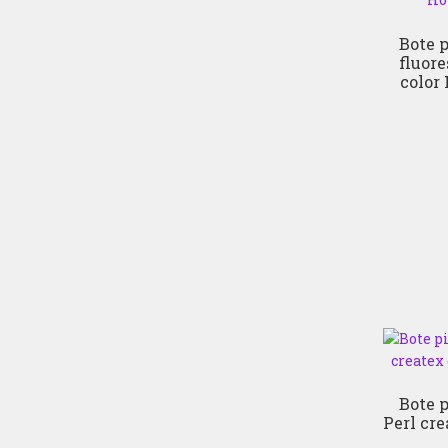
Bote p
fluor
color
Bote p
Perl cre