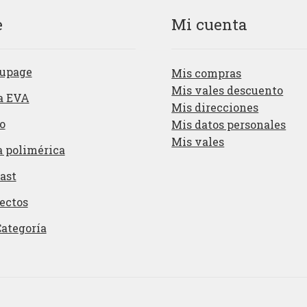
e
Mi cuenta
upage
Mis compras
Mis vales descuento
a EVA
Mis direcciones
o
Mis datos personales
Mis vales
a polimérica
ast
ectos
Categoría