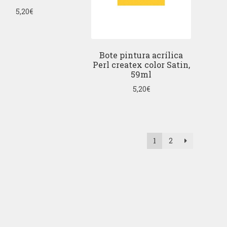
5,20
€
Bote pintura acrílica
Perl createx color Satin,
59ml
5,20
€
1
2