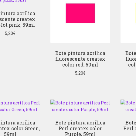
intura acrílica
escente createx
 Hot pink, 59ml
5,20
€
Bote pintura acrílica
Bote
fluorescente createx
fluo
color red, 59ml
col
5,20
€
intura acrílica
Bote pintura acrílica
Bote
atex color Green,
Perl createx color
Perl 
59ml
Purple, 59ml