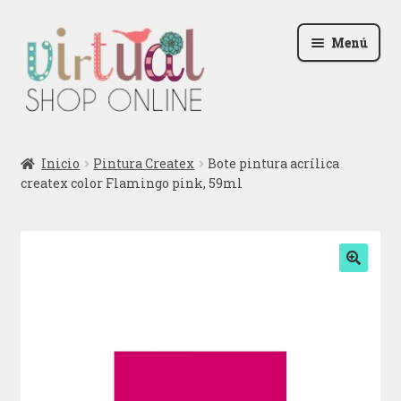
Ir
Ir
Menú
a
al
la
contenido
navegación
Radio
Inicio
Pintura Createx
Bote pintura acrílica
createx color Flamingo pink, 59ml
Podcast
Contactar
Blog
🔍
Iniciar sesión