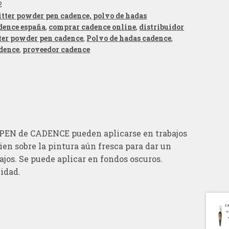
2
itter powder pen cadence, polvo de hadas
dence españa
,
comprar cadence online
,
distribuidor
tter powder pen cadence
,
Polvo de hadas cadence
,
dence
,
proveedor cadence
EN de CADENCE pueden aplicarse en trabajos
en sobre la pintura aún fresca para dar un
bajos. Se puede aplicar en fondos oscuros.
lidad.