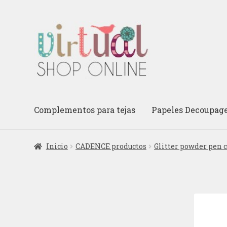
Ir
Ir
a
al
la
contenido
navegación
Complementos para tejas
Papeles Decoupag
Inicio
CADENCE productos
Glitter powder pen 