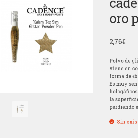
cade
oro 
2,76
€
Polvo de gl
viene en co
forma de «b
Es muy senc
hologáficos
la superfici
perdiendo el
Sin exis