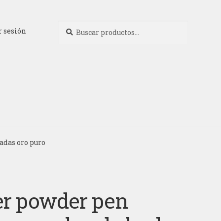
Buscar
Buscar
r sesión
por:
adas oro puro
ter powder pen