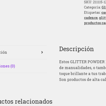
SKU:
211115-1
Categoría:
Gl
Etiquetas:
ca
cadence
,
gli
productos ca
Descripción
ción
Estos GLITTER POWDER P
ones (0)
de manualidades, o tambi
toque brillante a tus tra
Son productos de alta ca
ctos relacionados