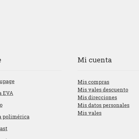
e
Mi cuenta
upage
Mis compras
Mis vales descuento
a EVA
Mis direcciones
o
Mis datos personales
Mis vales
a polimérica
ast