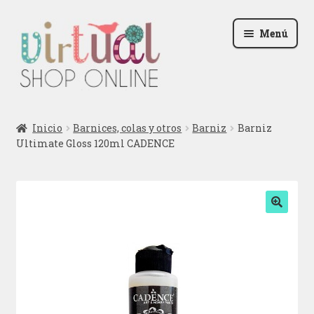
Ir
Ir
Menú
a
al
la
contenido
navegación
Radio
Inicio
Barnices, colas y otros
Barniz
Barniz
Ultimate Gloss 120ml CADENCE
Podcast
Contactar
Blog
🔍
Iniciar sesión