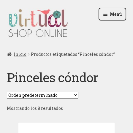
Ir
Ir
Menú
a
al
la
contenido
navegación
Radio
Inicio
Productos etiquetados “Pinceles cóndor”
Podcast
Pinceles cóndor
Contactar
Blog
Mostrando los 8 resultados
Iniciar sesión