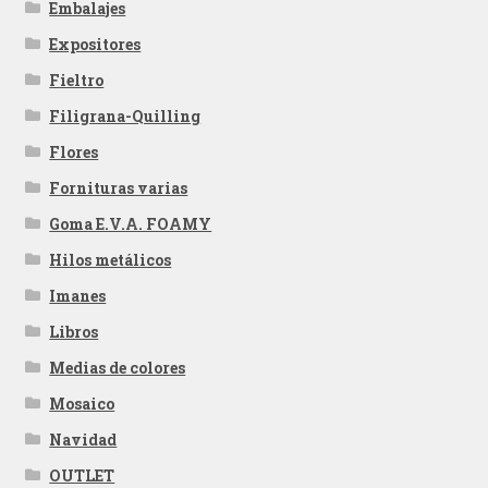
Embalajes
Expositores
Fieltro
Filigrana-Quilling
Flores
Fornituras varias
Goma E.V.A. FOAMY
Hilos metálicos
Imanes
Libros
Medias de colores
Mosaico
Navidad
OUTLET