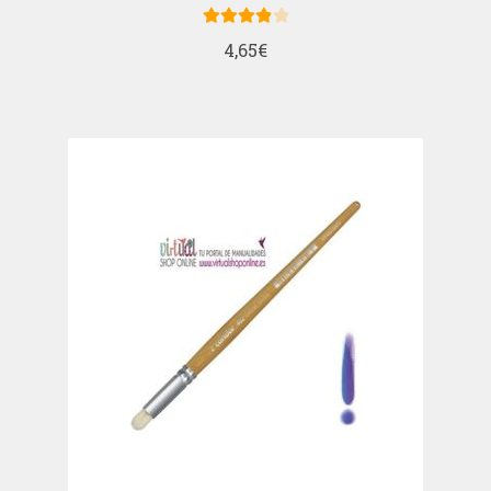
Valorado
4,65
€
con
4.00
de 5