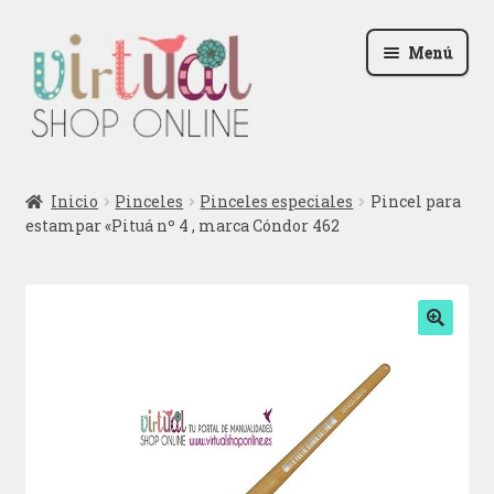
Ir
Ir
Menú
a
al
la
contenido
navegación
Radio
Inicio
Pinceles
Pinceles especiales
Pincel para
estampar «Pituá nº 4 , marca Cóndor 462
Podcast
Contactar
Blog
🔍
Iniciar sesión