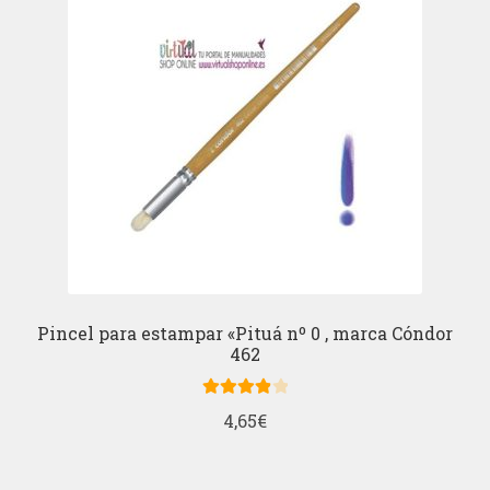
Pincel para estampar «Pituá nº 0 , marca Cóndor
462
Valorado
4,65
€
con
4.00
de 5