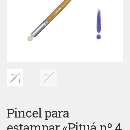
Pincel para
estampar «Pituá nº 4