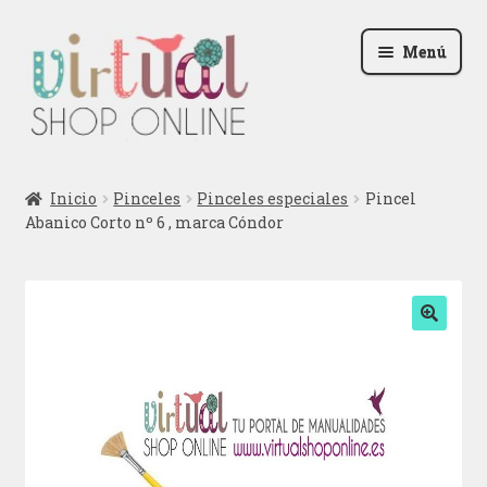
Ir
Ir
Menú
a
al
la
contenido
navegación
Radio
Inicio
Pinceles
Pinceles especiales
Pincel
Abanico Corto nº 6 , marca Cóndor
Podcast
Contactar
Blog
🔍
Iniciar sesión