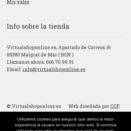
Mis vales
Info sobre la tienda
Virtualshoponline.es, Apartado de Correos 16
08380 Malgrat de Mar ( BCN )
Llámanos ahora: 666.70.99.91
Email:
info@virtualshoponline.es
© Virtualshoponline.es Web diseñada por
CCP
Cadena
Utilizamos cookies para asegurar que damos la mejor
Cucharas de madera
experiencia al usuario en nuestro sitio web. Si continúa
utilizando este sitio asumiremos que está de acuerdo.