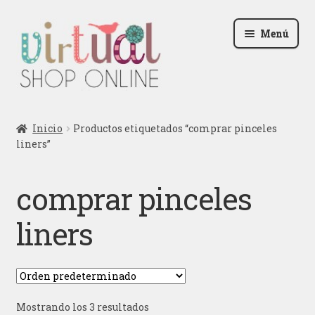
Ir
Ir
Menú
a
al
la
contenido
navegación
Radio
Inicio
Productos etiquetados “comprar pinceles
liners”
Podcast
Contactar
comprar pinceles
Blog
liners
Iniciar sesión
Mostrando los 3 resultados