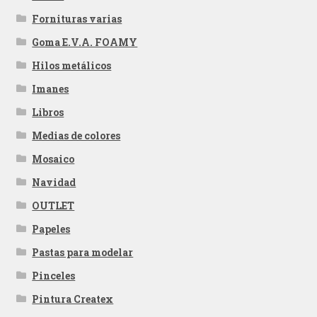
Fornituras varias
Goma E.V.A. FOAMY
Hilos metálicos
Imanes
Libros
Medias de colores
Mosaico
Navidad
OUTLET
Papeles
Pastas para modelar
Pinceles
Pintura Createx