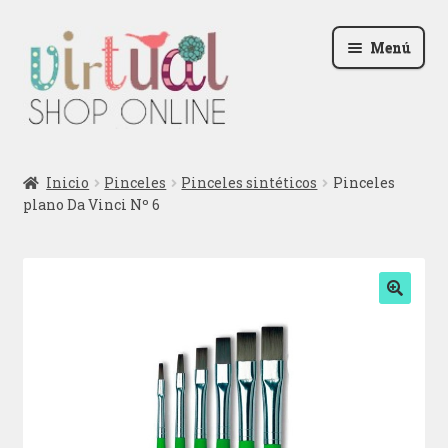
Ir
Ir
Menú
a
al
la
contenido
navegación
Radio
Inicio
Pinceles
Pinceles sintéticos
Pinceles
plano Da Vinci Nº 6
Podcast
Contactar
Blog
🔍
Iniciar sesión