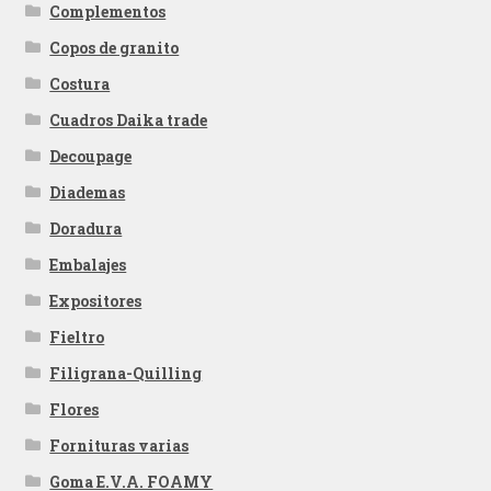
Complementos
Copos de granito
Costura
Cuadros Daika trade
Decoupage
Diademas
Doradura
Embalajes
Expositores
Fieltro
Filigrana-Quilling
Flores
Fornituras varias
Goma E.V.A. FOAMY