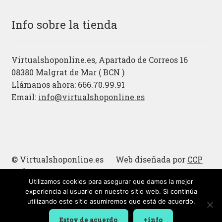
Info sobre la tienda
Virtualshoponline.es, Apartado de Correos 16
08380 Malgrat de Mar ( BCN )
Llámanos ahora: 666.70.99.91
Email:
info@virtualshoponline.es
© Virtualshoponline.es Web diseñada por
CCP
Cadena
Utilizamos cookies para asegurar que damos la mejor
Cucharas de madera
experiencia al usuario en nuestro sitio web. Si continúa
utilizando este sitio asumiremos que está de acuerdo.
Estoy de acuerdo
+info