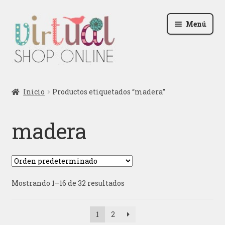
Ir
Ir
Menú
a
al
la
contenido
navegación
Radio
Inicio
Productos etiquetados “madera”
Podcast
madera
Contactar
Blog
Mostrando 1–16 de 32 resultados
Iniciar sesión
1
2