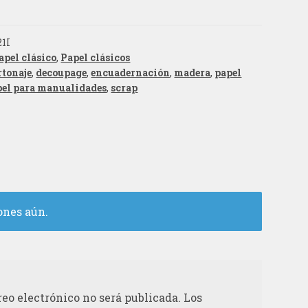
1I
apel clásico
,
Papel clásicos
rtonaje
,
decoupage
,
encuadernación
,
madera
,
papel
pel para manualidades
,
scrap
ones aún.
reo electrónico no será publicada.
Los