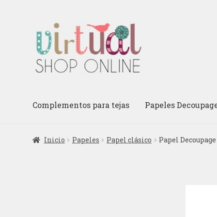
Ir
Ir
a
al
la
contenido
navegación
Complementos para tejas
Papeles Decoupag
Inicio
Papeles
Papel clásico
Papel Decoupage 