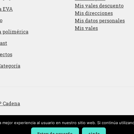
Mis vales descuento
a EVA
Mis direcciones
o
Mis datos personales
Mis vales
a polimérica
ast
ectos
Categoría
P Cadena
 mejor experiencia al usuario en nuestro sitio web. Si continúa utiliza
Estoy de acuerdo
+info