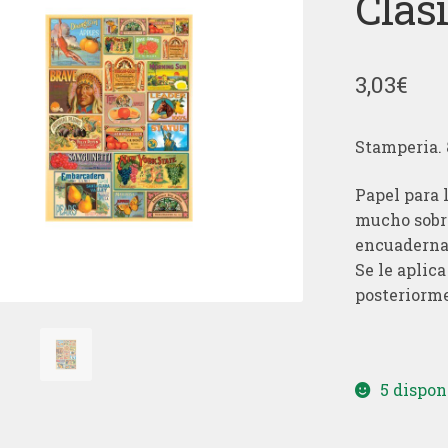
Clás
3,03
€
Stamperia. 
Papel para 
mucho sobre
encuadernac
Se le aplic
posteriorme
5 dispon