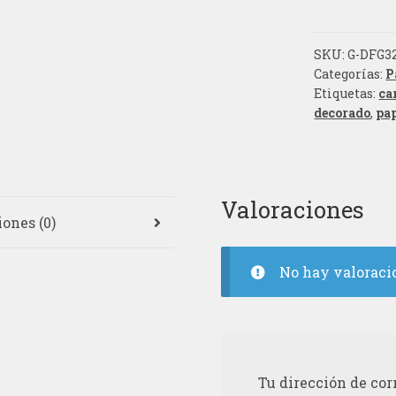
SKU:
G-DFG32
Categorías:
P
Etiquetas:
ca
decorado
,
pa
Valoraciones
ones (0)
No hay valoraci
Tu dirección de cor