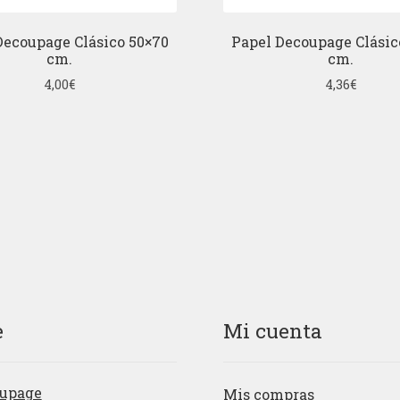
Decoupage Clásico 50×70
Papel Decoupage Clásic
cm.
cm.
4,00
€
4,36
€
e
Mi cuenta
upage
Mis compras