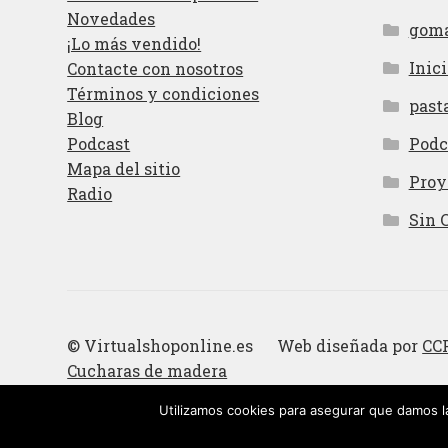
Novedades
gom
¡Lo más vendido!
Inici
Contacte con nosotros
Términos y condiciones
past
Blog
Podcast
Podc
Mapa del sitio
Proy
Radio
Sin 
© Virtualshoponline.es Web diseñada por
CC
Cucharas de madera
Utilizamos cookies para asegurar que damos la