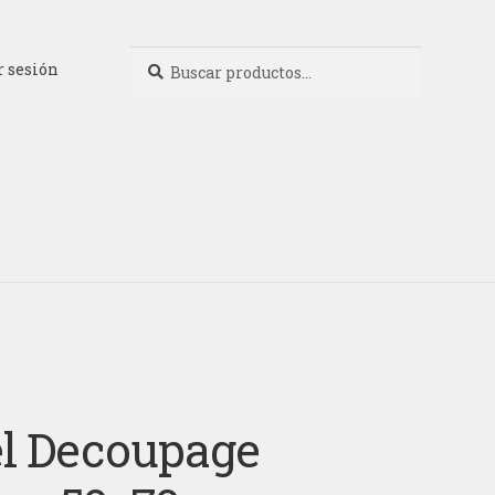
Buscar
Buscar
r sesión
por:
l Decoupage