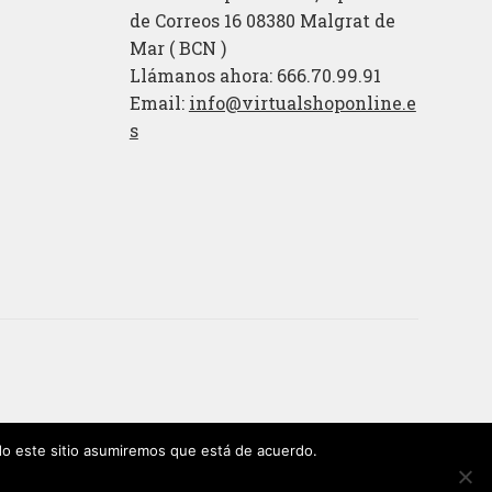
de Correos 16 08380 Malgrat de
Mar ( BCN )
Llámanos ahora: 666.70.99.91
Email:
info@virtualshoponline.e
s
ndo este sitio asumiremos que está de acuerdo.