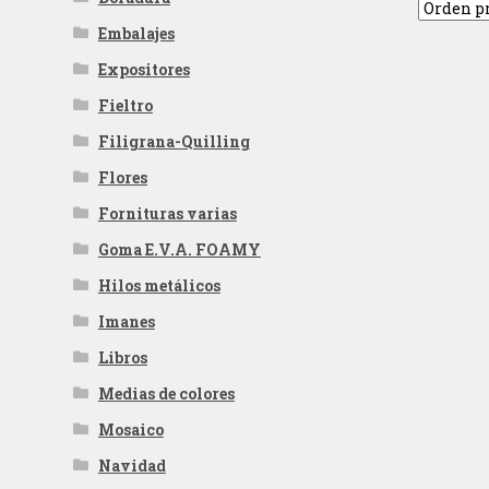
Embalajes
Expositores
Fieltro
Filigrana-Quilling
Flores
Fornituras varias
Goma E.V.A. FOAMY
Hilos metálicos
Imanes
Libros
Medias de colores
Mosaico
Navidad