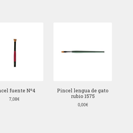
ncel fuente Nº4
Pincel lengua de gato
rubio 1575
7,08
€
0,00
€