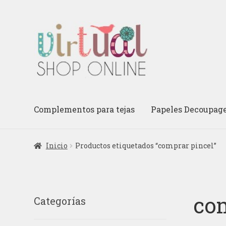
Ir
Ir
a
al
la
contenido
navegación
Complementos para tejas
Papeles Decoupag
Inicio
Productos etiquetados “comprar pincel”
com
Categorías