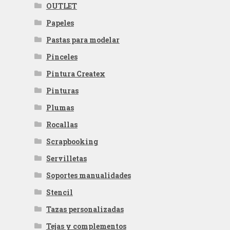
OUTLET
Papeles
Pastas para modelar
Pinceles
Pintura Createx
Pinturas
Plumas
Rocallas
Scrapbooking
Servilletas
Soportes manualidades
Stencil
Tazas personalizadas
Tejas y complementos