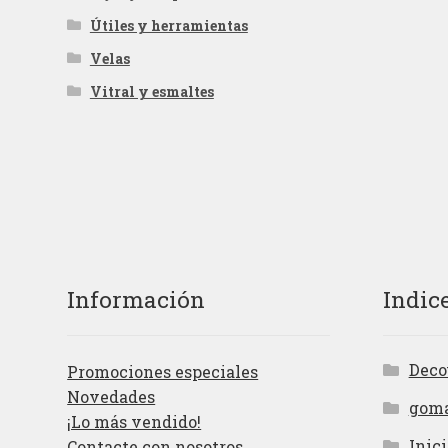
Útiles y herramientas
Velas
Vitral y esmaltes
Información
Indic
Deco
Promociones especiales
Novedades
gom
¡Lo más vendido!
Inici
Contacte con nosotros