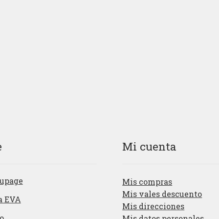
e
Mi cuenta
upage
Mis compras
Mis vales descuento
a EVA
Mis direcciones
o
Mis datos personales