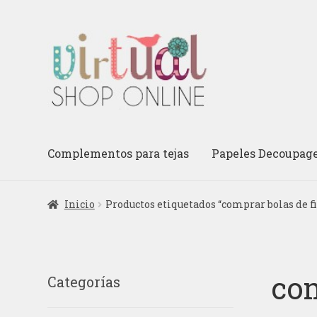
Ir
Ir
a
al
la
contenido
navegación
Complementos para tejas
Papeles Decoupag
Inicio
Productos etiquetados “comprar bolas de fi
com
Categorías