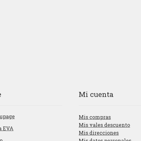
e
Mi cuenta
upage
Mis compras
Mis vales descuento
a EVA
Mis direcciones
o
Mis datos personales