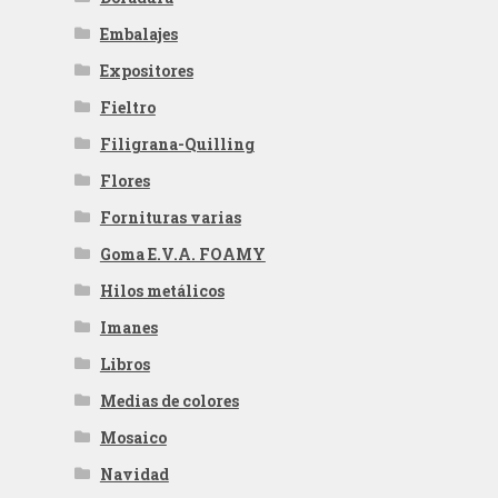
Embalajes
Expositores
Fieltro
Filigrana-Quilling
Flores
Fornituras varias
Goma E.V.A. FOAMY
Hilos metálicos
Imanes
Libros
Medias de colores
Mosaico
Navidad