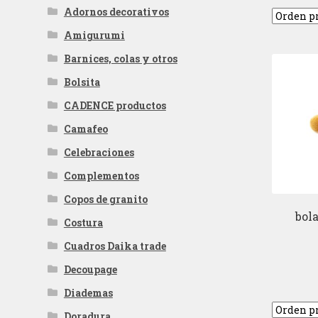
Adornos decorativos
Amigurumi
Barnices, colas y otros
Bolsita
CADENCE productos
Camafeo
Celebraciones
Complementos
Copos de granito
bola
Costura
Cuadros Daika trade
Decoupage
Diademas
Doradura