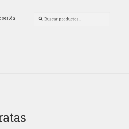
Buscar
Buscar
r sesión
por:
ratas