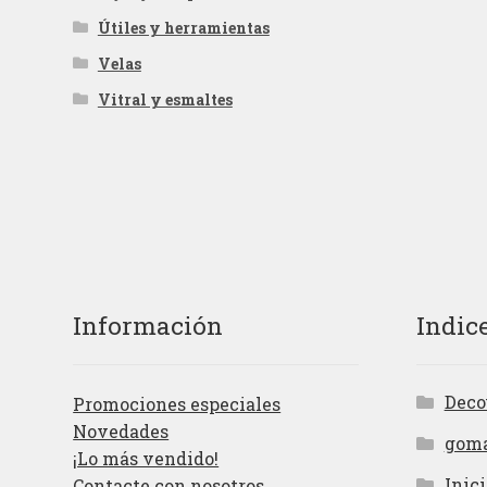
Útiles y herramientas
Velas
Vitral y esmaltes
Información
Indic
Deco
Promociones especiales
Novedades
gom
¡Lo más vendido!
Inici
Contacte con nosotros