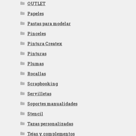
OUTLET
Papeles
Pastas para modelar
Pinceles
Pintura Createx
Pinturas
Plumas
Rocallas
Scrapbooking
Servilletas
Soportes manualidades
Stencil
Tazas personalizadas
Tejas y complementos