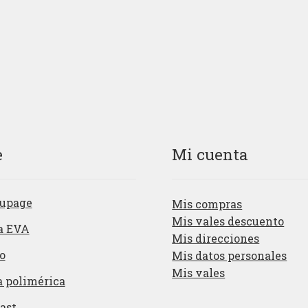
e
Mi cuenta
upage
Mis compras
Mis vales descuento
a EVA
Mis direcciones
o
Mis datos personales
Mis vales
a polimérica
ast