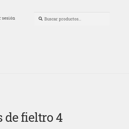
Buscar
Buscar
r sesión
por:
 de fieltro 4