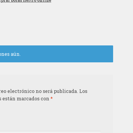
prar bolas fieltro online
ones aún.
reo electrónico no será publicada.
Los
s están marcados con
*