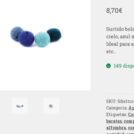
8,70
€
Surtido bola
cielo, azul
Ideal para a
etc..
149 disp
SKU:
Sfieltr
Categoría:
Ap
Etiquetas:
Co
baratas
,
comp
alfombra
,
co