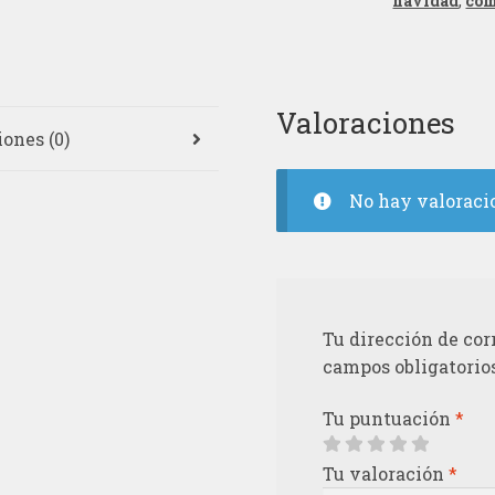
navidad
,
com
Valoraciones
ones (0)
No hay valoraci
Tu dirección de cor
campos obligatorio
Tu puntuación
*
Tu valoración
*