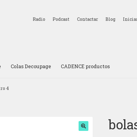
Radio
Podcast
Contactar
Blog
Inicia
e
Colas Decoupage
CADENCE productos
tro 4
bolas
🔍