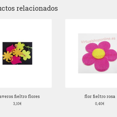
ctos relacionados
averos fieltro flores
flor fieltro rosa
3,10
€
0,40
€