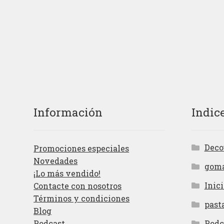
Información
Indic
Deco
Promociones especiales
Novedades
gom
¡Lo más vendido!
Inici
Contacte con nosotros
Términos y condiciones
past
Blog
Podcast
Podc