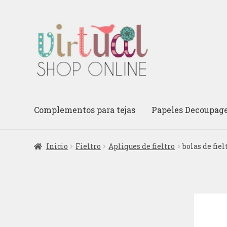
Ir
Ir
a
al
la
contenido
navegación
Complementos para tejas
Papeles Decoupag
Inicio
Fieltro
Apliques de fieltro
bolas de fiel