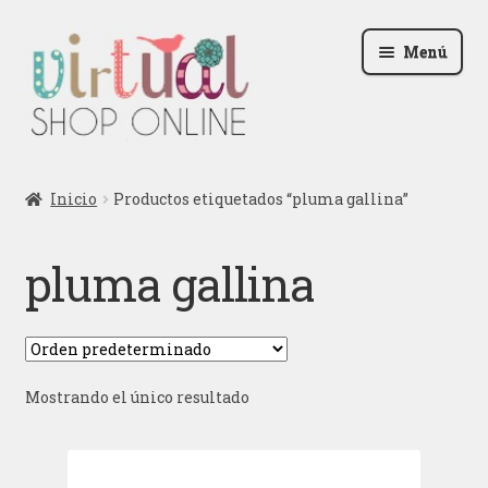
Ir
Ir
Menú
a
al
la
contenido
navegación
Radio
Inicio
Productos etiquetados “pluma gallina”
Podcast
pluma gallina
Contactar
Blog
Mostrando el único resultado
Iniciar sesión