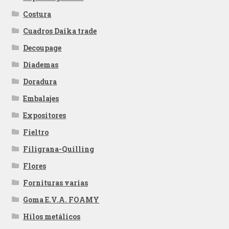
Costura
Cuadros Daika trade
Decoupage
Diademas
Doradura
Embalajes
Expositores
Fieltro
Filigrana-Quilling
Flores
Fornituras varias
Goma E.V.A. FOAMY
Hilos metálicos