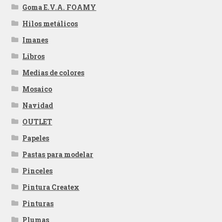
Goma E.V.A. FOAMY
Hilos metálicos
Imanes
Libros
Medias de colores
Mosaico
Navidad
OUTLET
Papeles
Pastas para modelar
Pinceles
Pintura Createx
Pinturas
Plumas