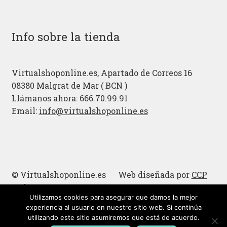
Info sobre la tienda
Virtualshoponline.es, Apartado de Correos 16
08380 Malgrat de Mar ( BCN )
Llámanos ahora: 666.70.99.91
Email:
info@virtualshoponline.es
© Virtualshoponline.es Web diseñada por
CCP
Cadena
Utilizamos cookies para asegurar que damos la mejor
Cucharas de madera
experiencia al usuario en nuestro sitio web. Si continúa
utilizando este sitio asumiremos que está de acuerdo.