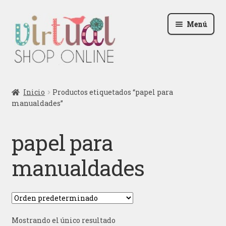
Ir
Ir
Menú
a
al
la
contenido
navegación
Radio
Inicio
Productos etiquetados “papel para
manualdades”
Podcast
Contactar
papel para
Blog
manualdades
Iniciar sesión
Mostrando el único resultado