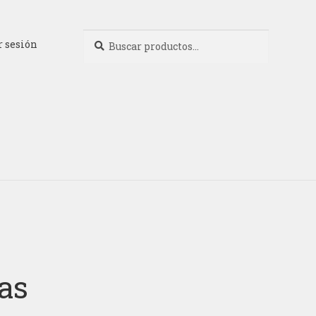
Buscar
Buscar
r sesión
por:
tas