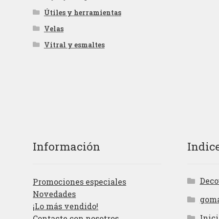
Útiles y herramientas
Velas
Vitral y esmaltes
Información
Indic
Deco
Promociones especiales
Novedades
gom
¡Lo más vendido!
Inici
Contacte con nosotros