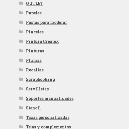
OUTLET
Papeles
Pastas para modelar
Pinceles
Pintura Createx
Pinturas
Plumas
Rocallas
Scrapbooking
Servilletas
Soportes manualidades
Stencil
Tazas personalizadas
Tejas y complementos