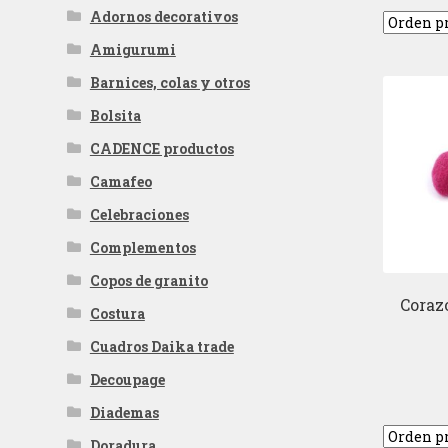
Adornos decorativos
Amigurumi
Barnices, colas y otros
Bolsita
CADENCE productos
Camafeo
Celebraciones
Complementos
Copos de granito
Corazo
Costura
Cuadros Daika trade
Decoupage
Diademas
Doradura