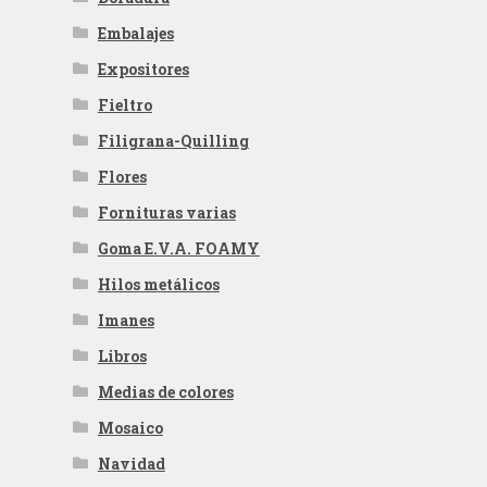
Embalajes
Expositores
Fieltro
Filigrana-Quilling
Flores
Fornituras varias
Goma E.V.A. FOAMY
Hilos metálicos
Imanes
Libros
Medias de colores
Mosaico
Navidad