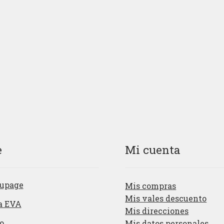
e
Mi cuenta
upage
Mis compras
Mis vales descuento
a EVA
Mis direcciones
o
Mis datos personales