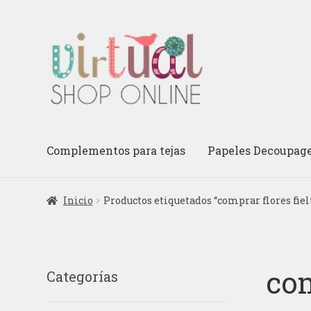
Ir
Ir
a
al
la
contenido
navegación
Complementos para tejas
Papeles Decoupag
Inicio
Productos etiquetados “comprar flores fiel
com
Categorías