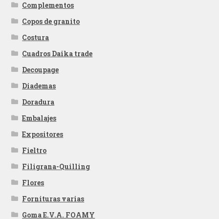
Complementos
Copos de granito
Costura
Cuadros Daika trade
Decoupage
Diademas
Doradura
Embalajes
Expositores
Fieltro
Filigrana-Quilling
Flores
Fornituras varias
Goma E.V.A. FOAMY