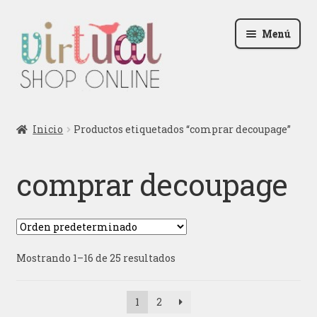
Ir
Ir
Menú
a
al
la
contenido
navegación
Radio
Inicio
Productos etiquetados “comprar decoupage”
Podcast
comprar decoupage
Contactar
Blog
Mostrando 1–16 de 25 resultados
Iniciar sesión
1
2