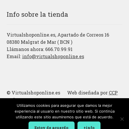
Info sobre la tienda
Virtualshoponline.es, Apartado de Correos 16
08380 Malgrat de Mar ( BCN )
Llámanos ahora: 666.70.99.91
Email:
info@virtualshoponline.es
© Virtualshoponline.es Web diseñada por
CCP
Cadena
Utilizamos cookies para asegurar que damos la mejor
Cucharas de madera
experiencia al usuario en nuestro sitio web. Si continúa
utilizando este sitio asumiremos que está de acuerdo.
Estoy de acuerdo
+info