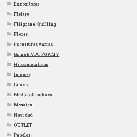
Expositores
Fieltro
Filigrana-Quilling
Flores
Fornituras varias
Goma E.V.A. FOAMY
Hilos metálicos
Imanes
Libros
Medias de colores
Mosaico
Navidad
OUTLET
Papeles