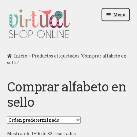
Ir
Ir
Menú
a
al
la
contenido
navegación
Radio
Inicio
Productos etiquetados “Comprar alfabeto en
sello”
Podcast
Contactar
Comprar alfabeto en
Blog
sello
Iniciar sesión
Mostrando 1–16 de 32 resultados