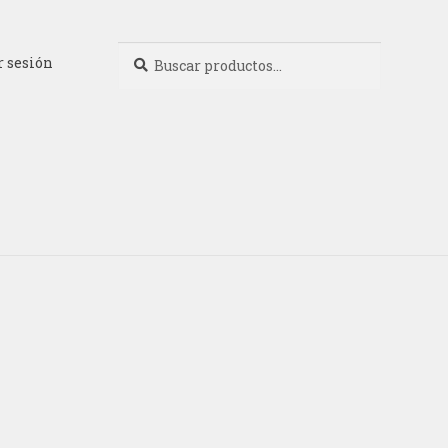
Buscar
Buscar
r sesión
por: