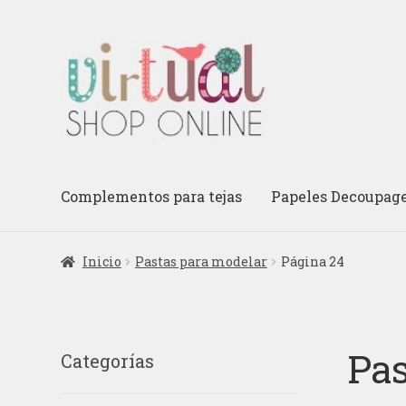
Ir
Ir
a
al
la
contenido
navegación
Complementos para tejas
Papeles Decoupag
Inicio
Pastas para modelar
Página 24
Pas
Categorías