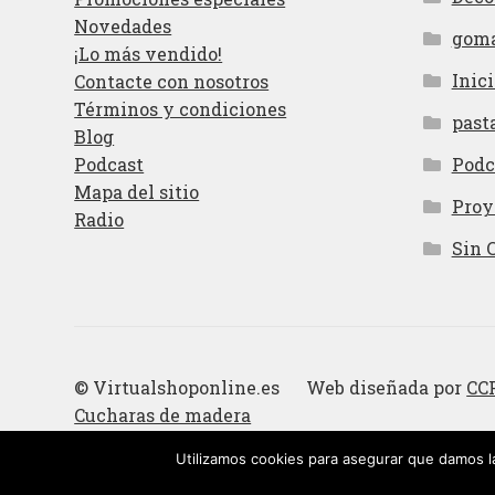
Novedades
gom
¡Lo más vendido!
Inici
Contacte con nosotros
Términos y condiciones
past
Blog
Podcast
Podc
Mapa del sitio
Proy
Radio
Sin 
© Virtualshoponline.es Web diseñada por
CC
Cucharas de madera
Utilizamos cookies para asegurar que damos la