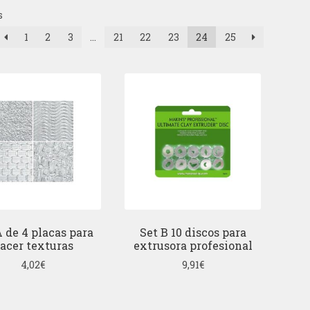
s
1
2
3
…
21
22
23
24
25
A de 4 placas para
Set B 10 discos para
acer texturas
extrusora profesional
4,02
€
9,91
€