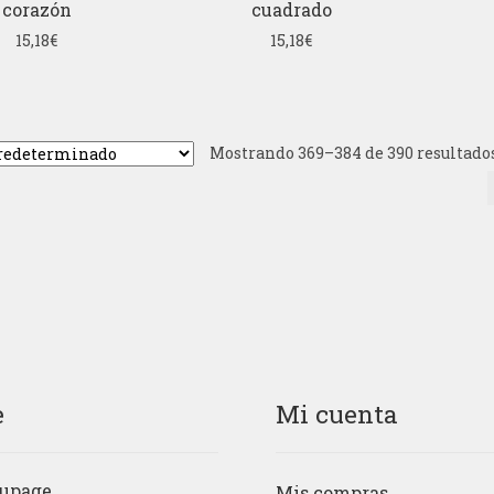
corazón
cuadrado
15,18
€
15,18
€
Mostrando 369–384 de 390 resultado
e
Mi cuenta
upage
Mis compras