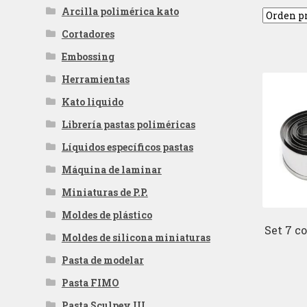
Arcilla polimérica kato
Cortadores
Embossing
Herramientas
Kato liquido
Librería pastas poliméricas
Líquidos específicos pastas
Máquina de laminar
Miniaturas de P.P.
Moldes de plástico
Set 7 c
Moldes de silicona miniaturas
Pasta de modelar
Pasta FIMO
Pasta Sculpey III