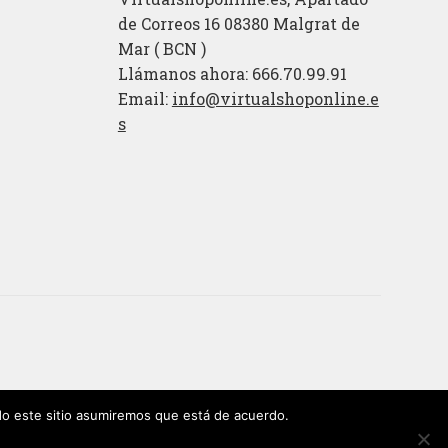
de Correos 16 08380 Malgrat de
Mar ( BCN )
Llámanos ahora: 666.70.99.91
Email:
info@virtualshoponline.e
s
ndo este sitio asumiremos que está de acuerdo.