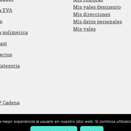
Mis vales descuento
a EVA
Mis direcciones
o
Mis datos personales
Mis vales
a polimérica
ast
ectos
Categoría
P Cadena
 mejor experiencia al usuario en nuestro sitio web. Si continúa utiliza