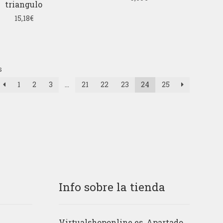
triangulo
15,18
€
s
1
2
3
…
21
22
23
24
25
Info sobre la tienda
Virtualshoponline.es, Apartado