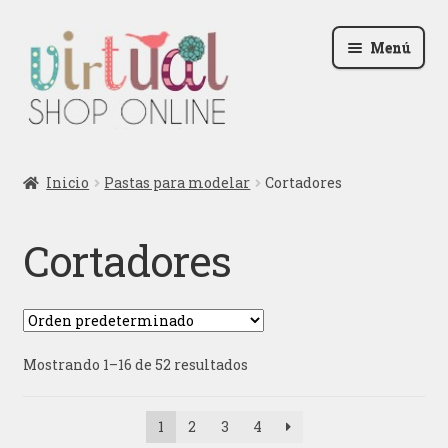
Ir
Ir
Menú
a
al
la
contenido
navegación
Radio
Inicio
Pastas para modelar
Cortadores
Podcast
Cortadores
Contactar
Blog
Mostrando 1–16 de 52 resultados
Iniciar sesión
1
2
3
4