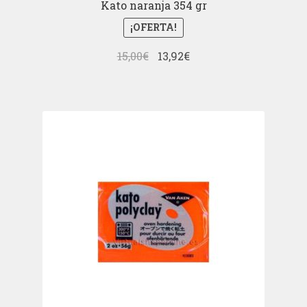
Kato naranja 354 gr
¡OFERTA!
El
El
15,00
€
13,92
€
precio
precio
original
actual
era:
es:
15,00€.
13,92€.