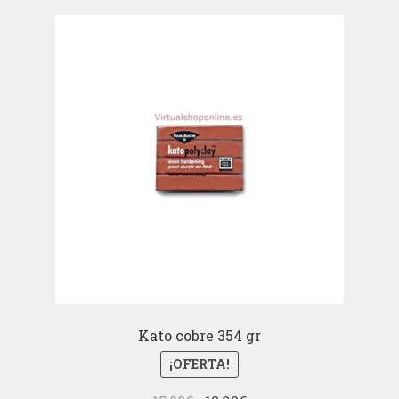
era:
es:
2,18€.
1,10€.
Kato cobre 354 gr
¡OFERTA!