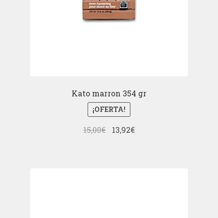
Kato marron 354 gr
¡OFERTA!
El
El
15,00
€
13,92
€
precio
precio
original
actual
era:
es:
15,00€.
13,92€.