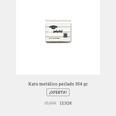
Kato metálico perlado 354 gr
¡OFERTA!
El
El
15,00
€
13,92
€
precio
precio
original
actual