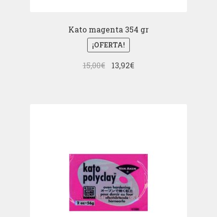
Kato magenta 354 gr
¡OFERTA!
El
El
15,00
€
13,92
€
precio
precio
original
actual
era:
es:
15,00€.
13,92€.