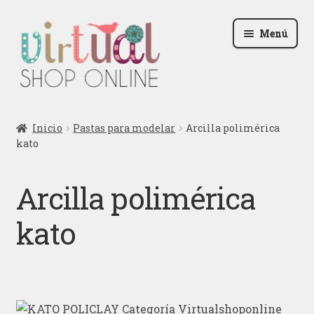
Ir
Ir
Menú
a
al
la
contenido
navegación
Radio
Inicio
Pastas para modelar
Arcilla polimérica
kato
Podcast
Contactar
Arcilla polimérica
Blog
kato
Iniciar sesión