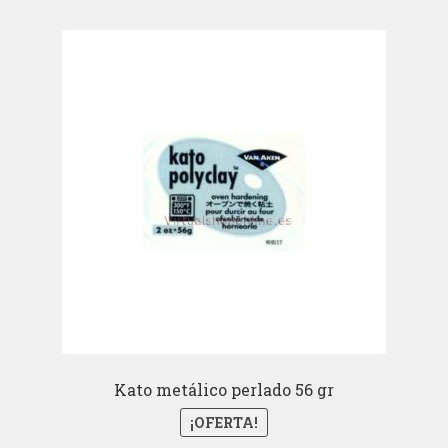
era:
es:
15,00€.
13,92€.
Kato metálico perlado 56 gr
¡OFERTA!