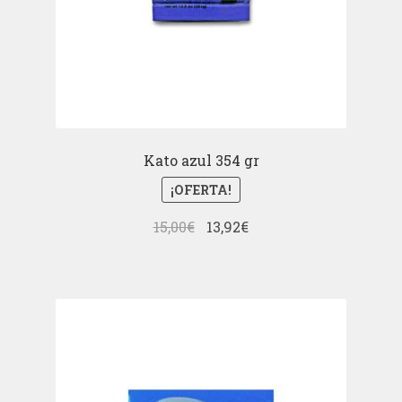
Kato azul 354 gr
¡OFERTA!
El
El
15,00
€
13,92
€
precio
precio
original
actual
era:
es:
15,00€.
13,92€.