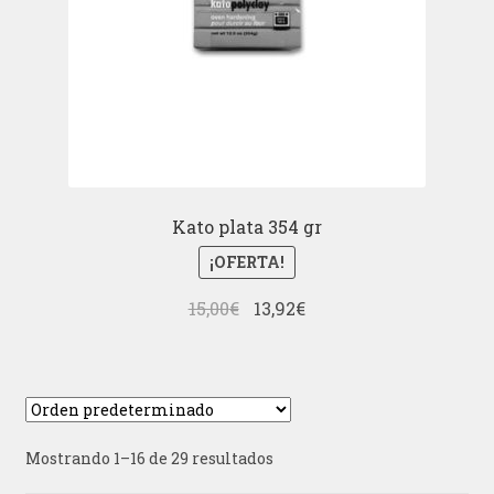
Kato plata 354 gr
¡OFERTA!
El
El
15,00
€
13,92
€
precio
precio
original
actual
era:
es:
15,00€.
13,92€.
Mostrando 1–16 de 29 resultados