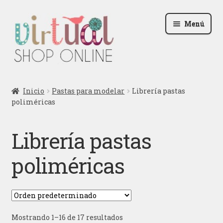
Ir
Ir
Menú
a
al
la
contenido
navegación
Radio
Inicio
Pastas para modelar
Librería pastas
poliméricas
Podcast
Contactar
Librería pastas
Blog
poliméricas
Iniciar sesión
Mostrando 1–16 de 17 resultados