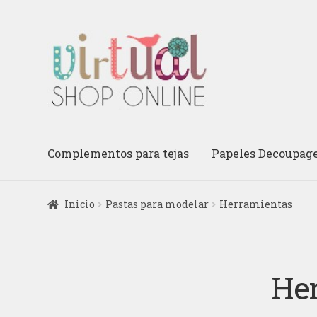
Ir
Ir
a
al
la
contenido
navegación
Complementos para tejas
Papeles Decoupag
Inicio
Pastas para modelar
Herramientas
He