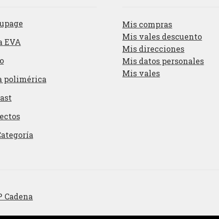
upage
Mis compras
Mis vales descuento
a EVA
Mis direcciones
o
Mis datos personales
Mis vales
a polimérica
ast
ectos
Categoría
P Cadena