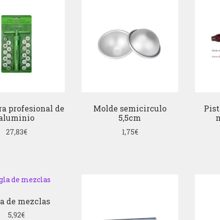
ra profesional de
Molde semicirculo
Pist
aluminio
5,5cm
27,83
€
1,75
€
a de mezclas
5,92
€