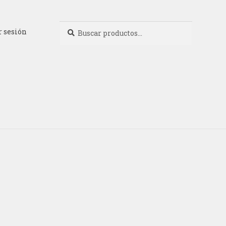
Buscar
Buscar
r sesión
por: