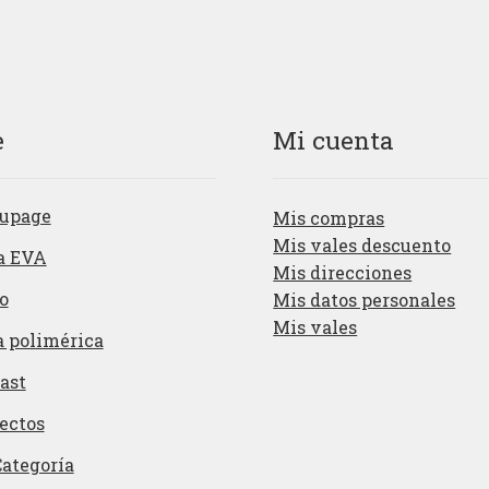
e
Mi cuenta
upage
Mis compras
Mis vales descuento
a EVA
Mis direcciones
o
Mis datos personales
Mis vales
a polimérica
ast
ectos
Categoría