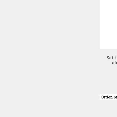
Set t
al