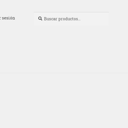
Buscar
Buscar
r sesión
por: