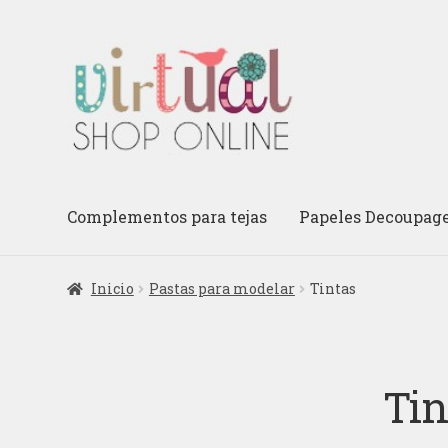
Ir
Ir
a
al
la
contenido
navegación
Complementos para tejas
Papeles Decoupag
Inicio
Pastas para modelar
Tintas
Tin