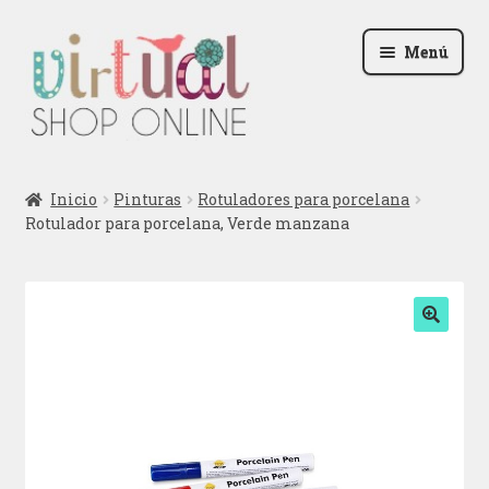
Ir
Ir
Menú
a
al
la
contenido
navegación
Radio
Inicio
Pinturas
Rotuladores para porcelana
Rotulador para porcelana, Verde manzana
Podcast
Contactar
Blog
🔍
Iniciar sesión