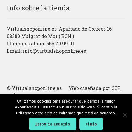
Info sobre la tienda
Virtualshoponline.es, Apartado de Correos 16
08380 Malgrat de Mar ( BCN )
Llámanos ahora: 666.70.99.91
Email:
info@virtualshoponline.es
© Virtualshoponline.es Web diseñada por
CCP
Cadena
Utilizamos cookies para asegurar que damos la mejor
Cucharas de madera
experiencia al usuario en nuestro sitio web. Si continúa
utilizando este sitio asumiremos que está de acuerdo.
Estoy de acuerdo
+info