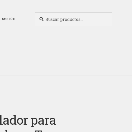
Buscar
Buscar
r sesión
por:
lador para