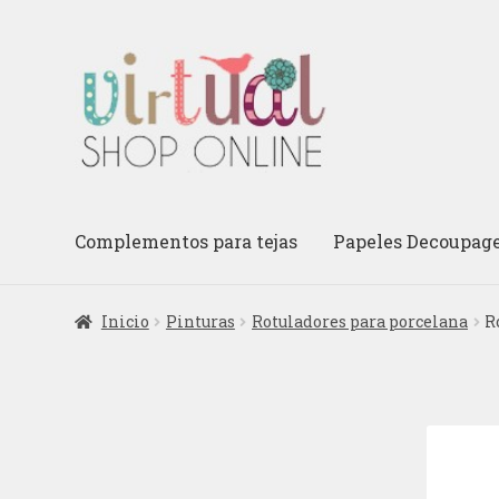
Ir
Ir
a
al
la
contenido
navegación
Complementos para tejas
Papeles Decoupag
Inicio
Pinturas
Rotuladores para porcelana
R