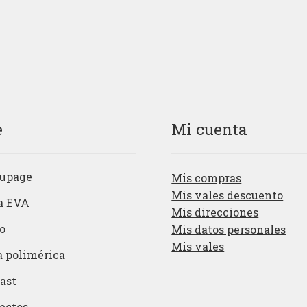
e
Mi cuenta
upage
Mis compras
Mis vales descuento
a EVA
Mis direcciones
o
Mis datos personales
Mis vales
a polimérica
ast
ectos